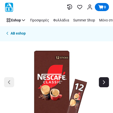
Παράλειψη
0
Eshop
Προσφορές
Φυλλάδια
Summer Shop
Μόνο στ
AB eshop