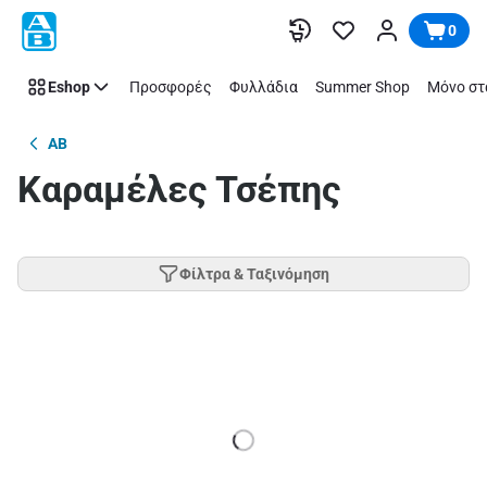
Παράλειψη
0
Eshop
Προσφορές
Φυλλάδια
Summer Shop
Μόνο στ
AB
Καραμέλες Τσέπης
Φίλτρα & Ταξινόμηση