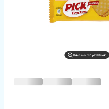
Kάνε κλικ για μεγέθυνση