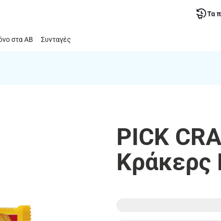
Τα 
νο στα ΑΒ
Συνταγές
PICK CRA
Κράκερς 