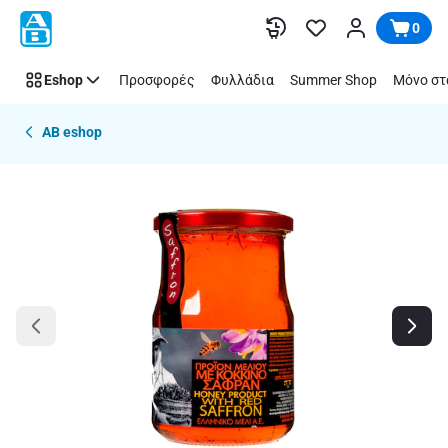
Παράλειψη
0
Eshop
Προσφορές
Φυλλάδια
Summer Shop
Μόνο στ
AB eshop