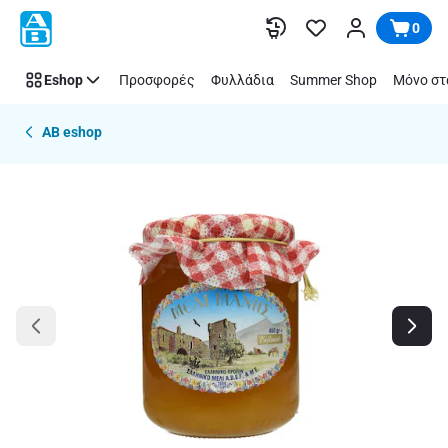
Παράλειψη
0
Eshop
Προσφορές
Φυλλάδια
Summer Shop
Μόνο στ
AB eshop