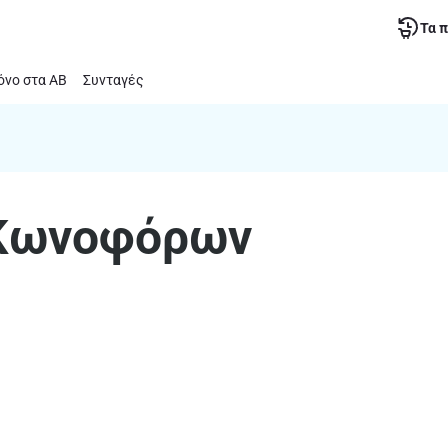
Τα 
νο στα ΑΒ
Συνταγές
 Κωνοφόρων