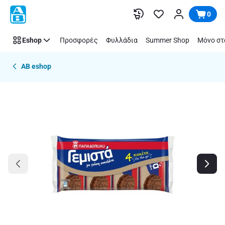
Παράλειψη
0
Eshop
Προσφορές
Φυλλάδια
Summer Shop
Μόνο στ
AB eshop