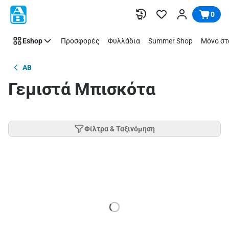
Παράλειψη
0
Eshop
Προσφορές
Φυλλάδια
Summer Shop
Μόνο στ
AB
Γεμιστά Μπισκότα
Φίλτρα & Ταξινόμηση