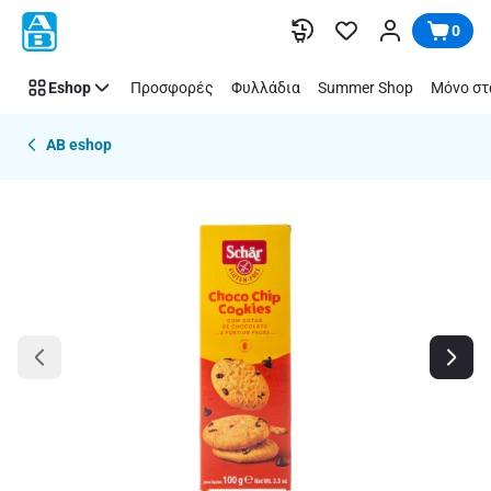
Παράλειψη
0
Eshop
Προσφορές
Φυλλάδια
Summer Shop
Μόνο στ
AB eshop