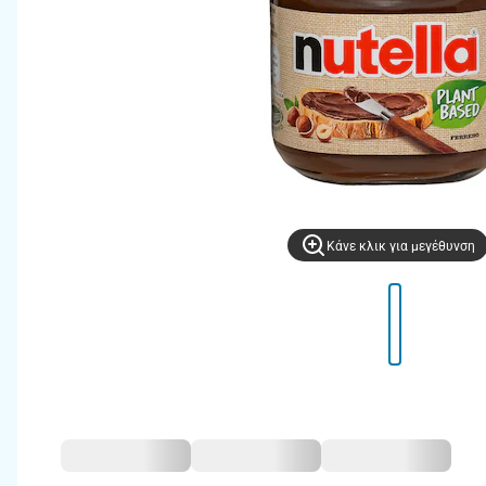
Kάνε κλικ για μεγέθυνση