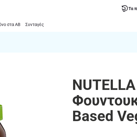
Τα 
νο στα ΑΒ
Συνταγές
NUTELLA 
Φουντουκ
Based Ve