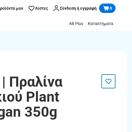
προϊόντα μου
Λίστες
Σύνδεση ή εγγραφή
0
AB Plus
Καταστήματα
| Πραλίνα
ιού Plant
gan 350g