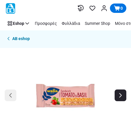
Παράλειψη
0
Eshop
Προσφορές
Φυλλάδια
Summer Shop
Μόνο στ
AB eshop