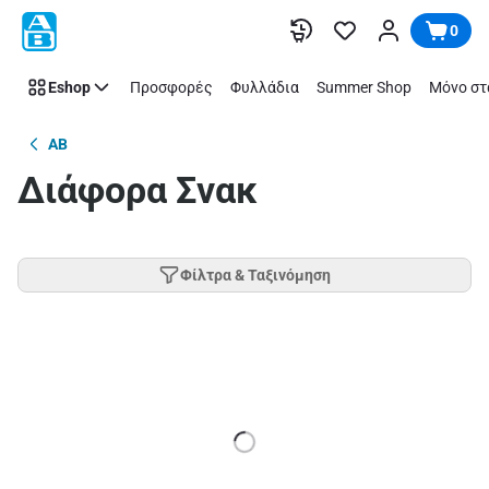
Παράλειψη
0
Eshop
Προσφορές
Φυλλάδια
Summer Shop
Μόνο στ
AB
Διάφορα Σνακ
Φίλτρα & Ταξινόμηση