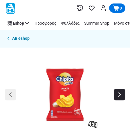
Παράλειψη
0
Eshop
Προσφορές
Φυλλάδια
Summer Shop
Μόνο στ
AB eshop