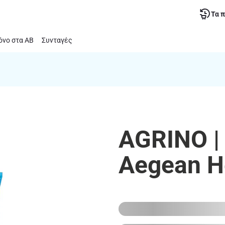
Τα 
νο στα ΑΒ
Συνταγές
AGRINO |
Aegean H