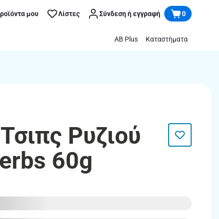
προϊόντα μου
Λίστες
Σύνδεση ή εγγραφή
0
AB Plus
Καταστήματα
 Τσιπς Ρυζιού
erbs 60g