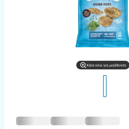
Kάνε κλικ για μεγέθυνση