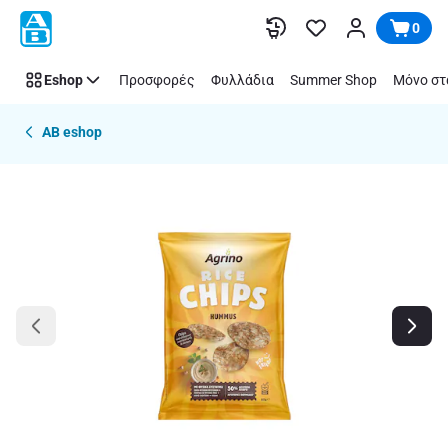
Παράλειψη
0
Eshop
Προσφορές
Φυλλάδια
Summer Shop
Μόνο στ
AB eshop