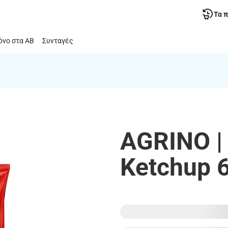
Τα 
νο στα ΑΒ
Συνταγές
AGRINO |
Ketchup 