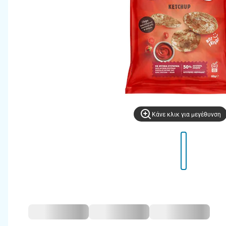
Kάνε κλικ για μεγέθυνση