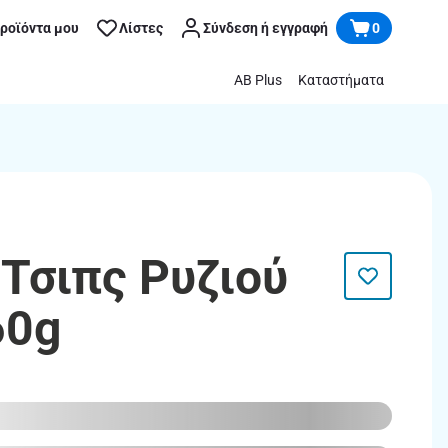
προϊόντα μου
Λίστες
Σύνδεση ή εγγραφή
0
AB Plus
Καταστήματα
 Τσιπς Ρυζιού
60g