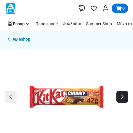
Παράλειψη
0
Eshop
Προσφορές
Φυλλάδια
Summer Shop
Μόνο στ
AB eshop