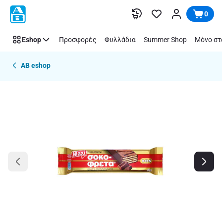
Παράλειψη
0
Eshop
Προσφορές
Φυλλάδια
Summer Shop
Μόνο στ
AB eshop