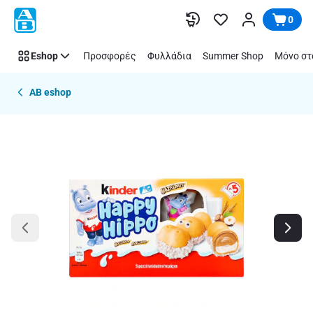
Παράλειψη
0
Eshop
Προσφορές
Φυλλάδια
Summer Shop
Μόνο στ
AB eshop