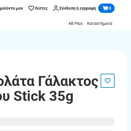
προϊόντα μου
Λίστες
Σύνδεση ή εγγραφή
0
AB Plus
Καταστήματα
κολάτα Γάλακτος
υ Stick 35g