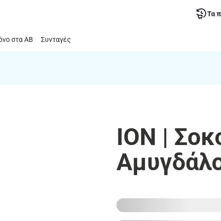
Τα 
νο στα ΑΒ
Συνταγές
ΙΟΝ | Σο
Αμυγδάλο