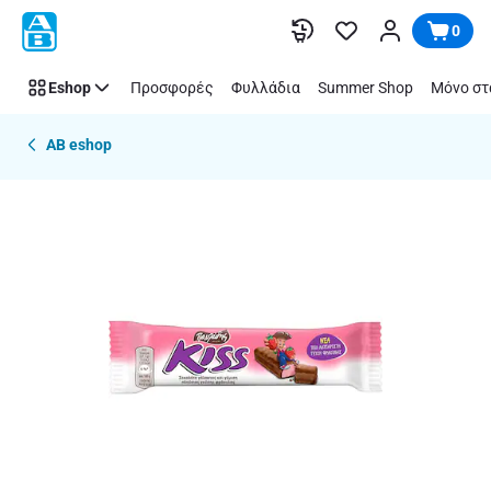
Παράλειψη
0
Eshop
Προσφορές
Φυλλάδια
Summer Shop
Μόνο στ
AB eshop