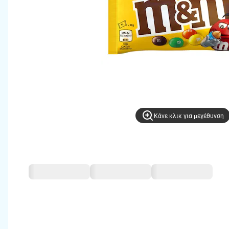
Kάνε κλικ για μεγέθυνση