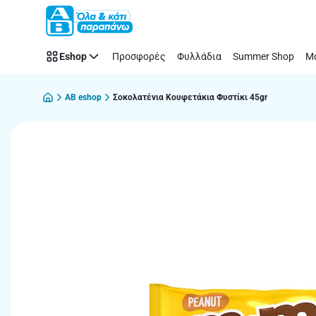
Παράλειψη
Eshop
Προσφορές
Φυλλάδια
Summer Shop
Μό
AB eshop
Σοκολατένια Κουφετάκια Φυστίκι 45gr