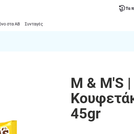
Τα 
νο στα ΑΒ
Συνταγές
M & M'S 
Κουφετάκ
45gr