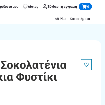
προϊόντα μου
Λίστες
Σύνδεση ή εγγραφή
0
AB Plus
Καταστήματα
| Σοκολατένια
ια Φυστίκι