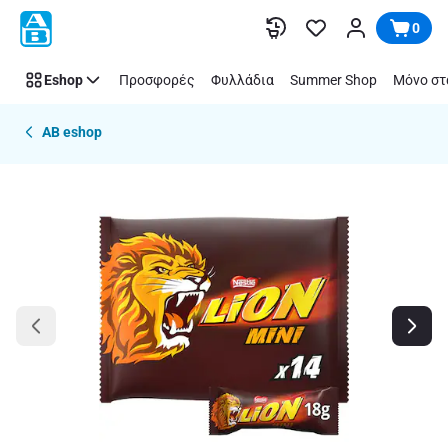
Παράλειψη
0
Eshop
Προσφορές
Φυλλάδια
Summer Shop
Μόνο στ
AB eshop