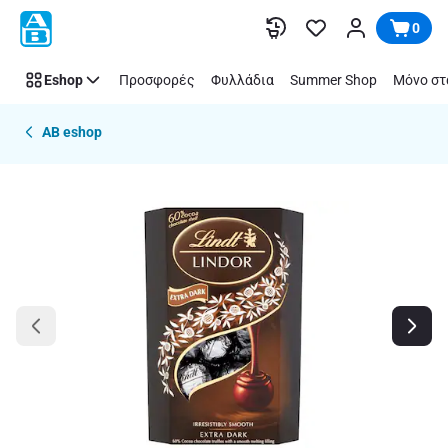
Παράλειψη
0
Eshop
Προσφορές
Φυλλάδια
Summer Shop
Μόνο στ
AB eshop