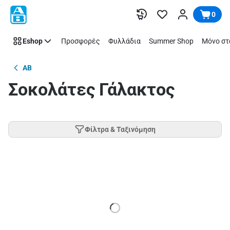
Παράλειψη
0
Eshop
Προσφορές
Φυλλάδια
Summer Shop
Μόνο στ
AB
Σοκολάτες Γάλακτος
Φίλτρα & Ταξινόμηση