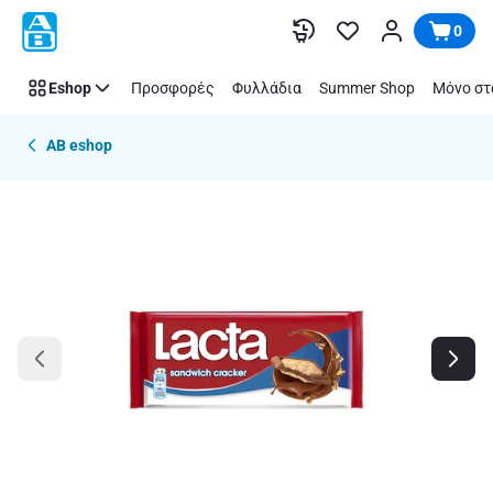
Παράλειψη
0
Eshop
Προσφορές
Φυλλάδια
Summer Shop
Μόνο στ
AB eshop