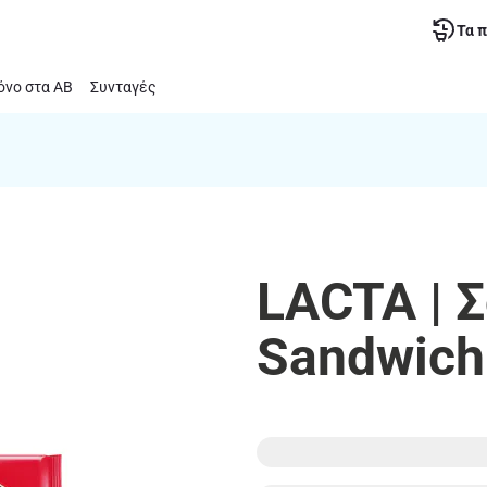
Τα 
νο στα ΑΒ
Συνταγές
LACTA | 
Sandwich