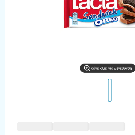
Kάνε κλικ για μεγέθυνση