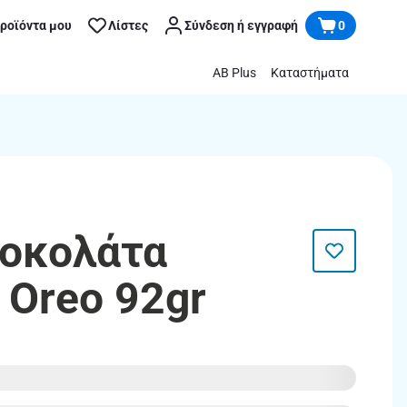
προϊόντα μου
Λίστες
Σύνδεση ή εγγραφή
0
AB Plus
Καταστήματα
Σοκολάτα
 Oreo 92gr