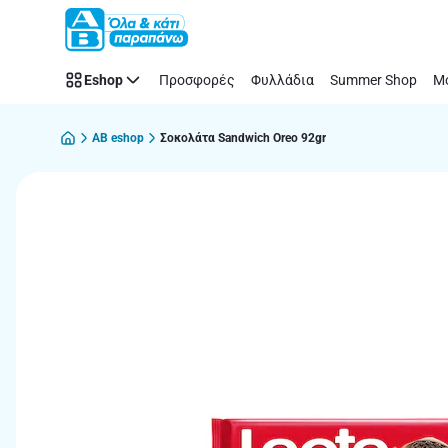
Παράλειψη
Eshop
Προσφορές
Φυλλάδια
Summer Shop
Μό
AB eshop
Σοκολάτα Sandwich Oreo 92gr