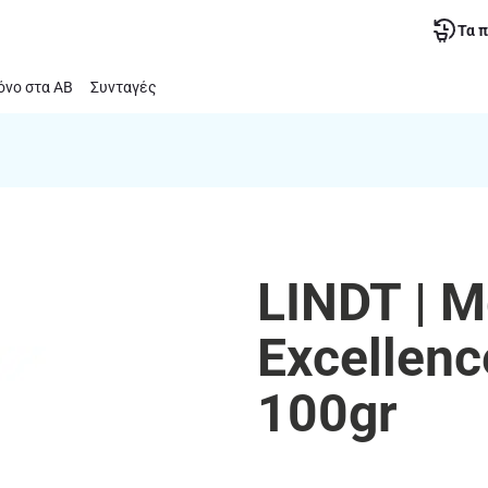
Τα 
νο στα ΑΒ
Συνταγές
LINDT | 
Excellen
100gr