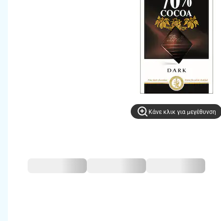
Kάνε κλικ για μεγέθυνση