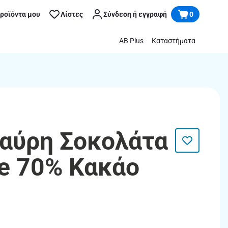
προϊόντα μου
Λίστες
Σύνδεση ή εγγραφή
0
AB Plus
Καταστήματα
Μαύρη Σοκολάτα
ce 70% Κακάο