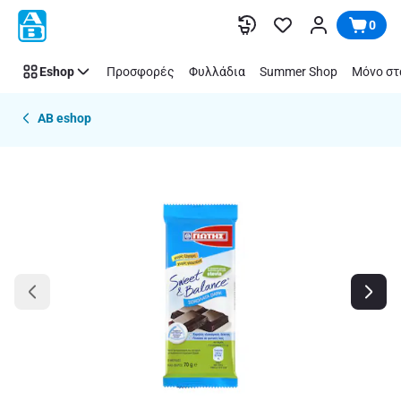
Παράλειψη
0
Eshop
Προσφορές
Φυλλάδια
Summer Shop
Μόνο στ
AB eshop