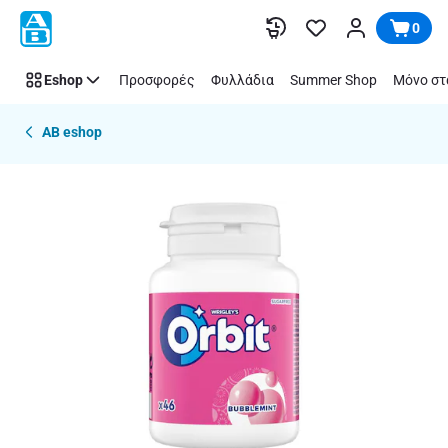
Παράλειψη
0
Eshop
Προσφορές
Φυλλάδια
Summer Shop
Μόνο στ
AB eshop