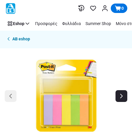
Παράλειψη
0
Eshop
Προσφορές
Φυλλάδια
Summer Shop
Μόνο στ
AB eshop