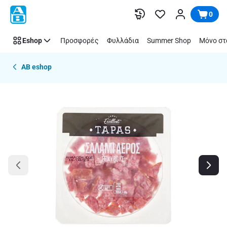
Παράλειψη
0
Eshop
Προσφορές
Φυλλάδια
Summer Shop
Μόνο στ
AB eshop