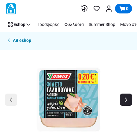
Παράλειψη
0
Eshop
Προσφορές
Φυλλάδια
Summer Shop
Μόνο στ
AB eshop