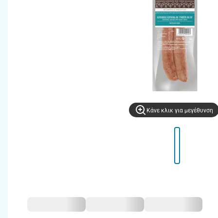
Kάνε κλικ για μεγέθυνση