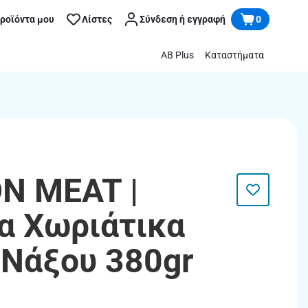
προϊόντα μου
Λίστες
Σύνδεση ή εγγραφή
0
AB Plus
Καταστήματα
N MEAT |
α Χωριάτικα
 Νάξου 380gr