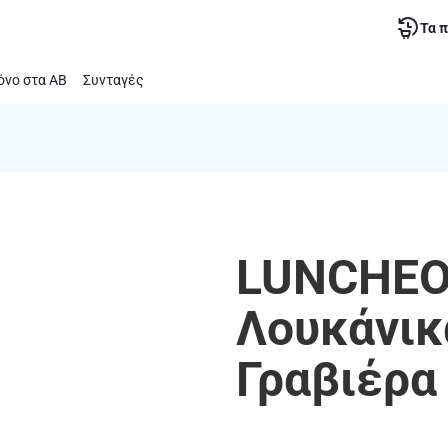
Τα 
νο στα ΑΒ
Συνταγές
LUNCHEO
Λουκάνικ
Γραβιέρα