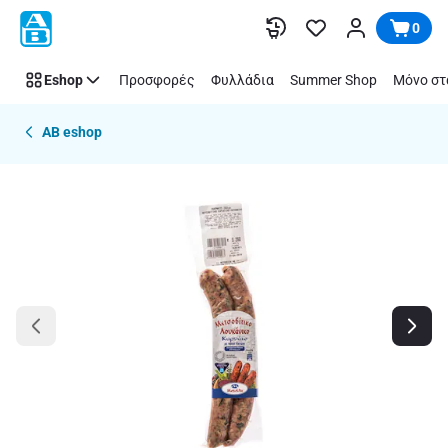
Παράλειψη
0
Eshop
Προσφορές
Φυλλάδια
Summer Shop
Μόνο στ
AB eshop