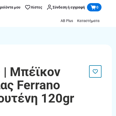
προϊόντα μου
Λίστες
Σύνδεση ή εγγραφή
0
AB Plus
Καταστήματα
| Μπέϊκον
ας Ferrano
ουτένη 120gr