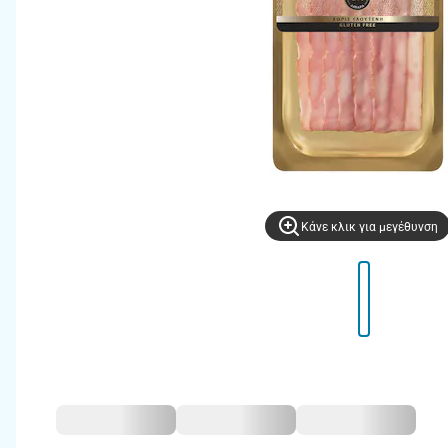
Kάνε κλικ για μεγέθυνση