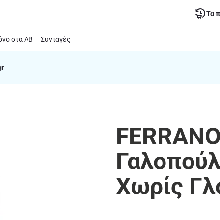
Τα 
νο στα ΑΒ
Συνταγές
gr
FERRANO 
Γαλοπούλ
Χωρίς Γλ