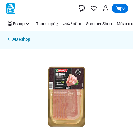
Παράλειψη
0
Eshop
Προσφορές
Φυλλάδια
Summer Shop
Μόνο στ
AB eshop