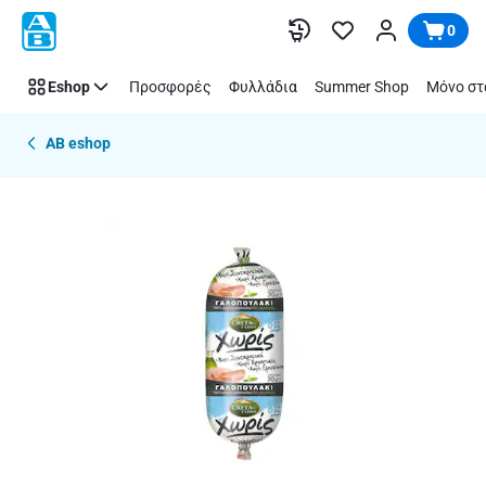
Παράλειψη
0
Eshop
Προσφορές
Φυλλάδια
Summer Shop
Μόνο στ
AB eshop