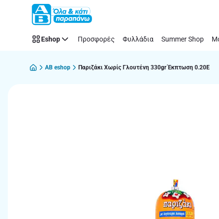
Παράλειψη
Eshop
Προσφορές
Φυλλάδια
Summer Shop
Μό
AB eshop
Παριζάκι Χωρίς Γλουτένη 330gr Έκπτωση 0.20Ε