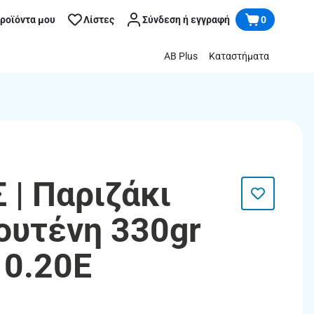
προϊόντα μου
Λίστες
Σύνδεση ή εγγραφή
0
AB Plus
Καταστήματα
| Παριζάκι
ουτένη 330gr
0.20Ε