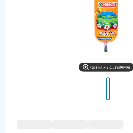
Kάνε κλικ για μεγέθυνση