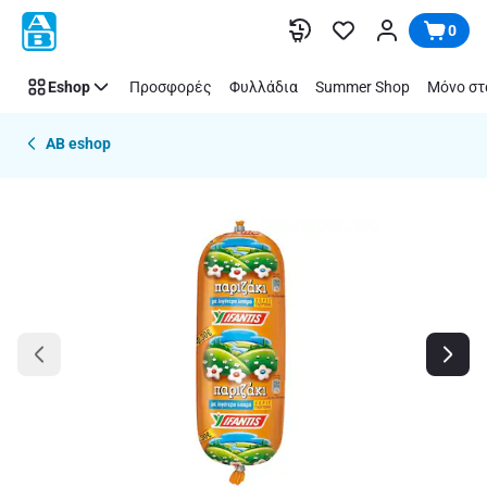
Παράλειψη
0
Eshop
Προσφορές
Φυλλάδια
Summer Shop
Μόνο στ
AB eshop