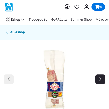
Παράλειψη
0
Eshop
Προσφορές
Φυλλάδια
Summer Shop
Μόνο στ
AB eshop