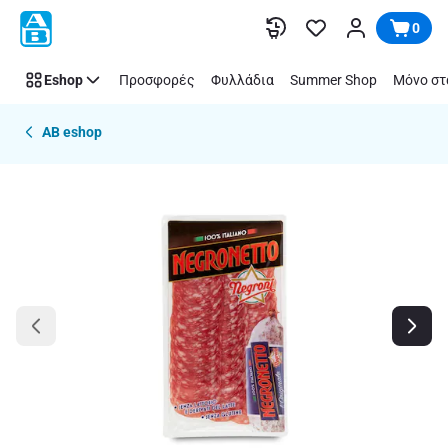
Παράλειψη
0
Eshop
Προσφορές
Φυλλάδια
Summer Shop
Μόνο στ
AB eshop