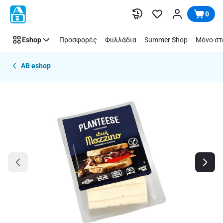
Παράλειψη
0
Eshop
Προσφορές
Φυλλάδια
Summer Shop
Μόνο στ
AB eshop