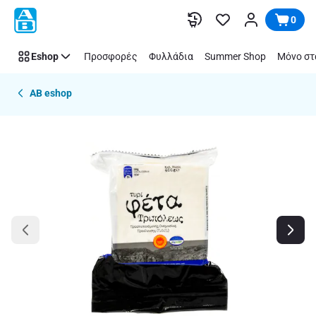
Παράλειψη
0
Eshop
Προσφορές
Φυλλάδια
Summer Shop
Μόνο στ
AB eshop