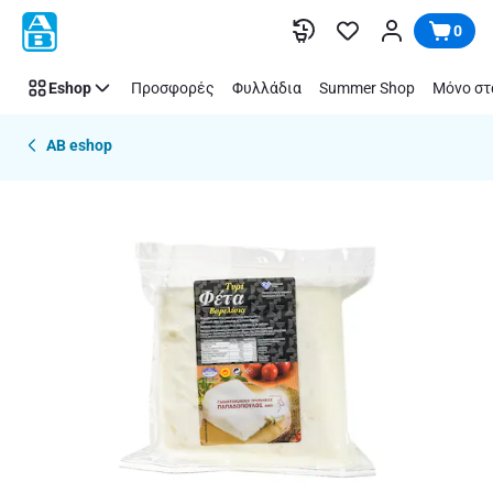
Παράλειψη
0
Eshop
Προσφορές
Φυλλάδια
Summer Shop
Μόνο στ
AB eshop