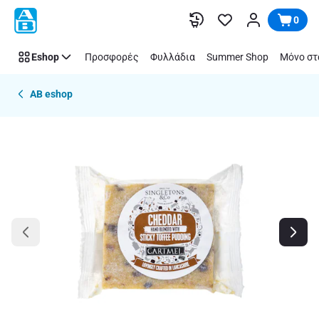
Παράλειψη
0
Eshop
Προσφορές
Φυλλάδια
Summer Shop
Μόνο στ
AB eshop