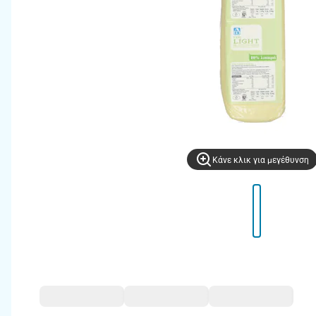
Kάνε κλικ για μεγέθυνση