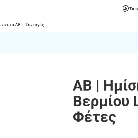
Τα 
νο στα ΑΒ
Συνταγές
ΑΒ | Ημί
Βερμίου 
Φέτες