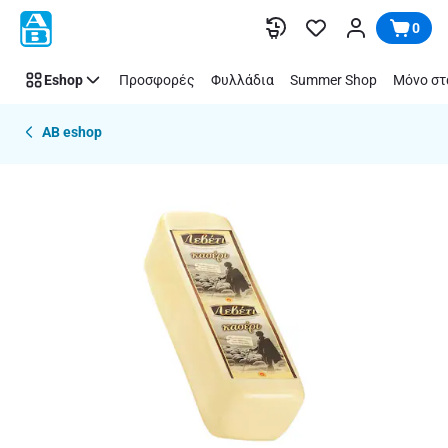
Παράλειψη
0
Eshop
Προσφορές
Φυλλάδια
Summer Shop
Μόνο στ
AB eshop