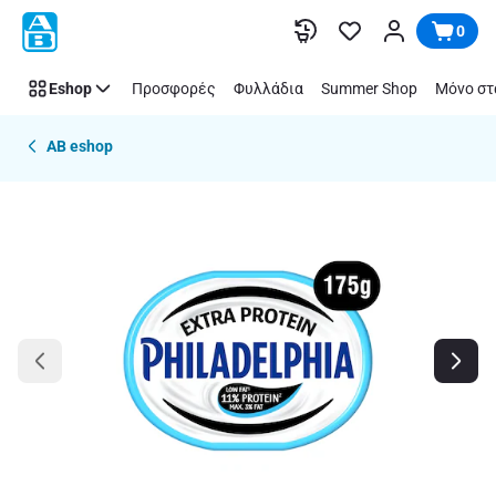
Παράλειψη
0
Eshop
Προσφορές
Φυλλάδια
Summer Shop
Μόνο στ
AB eshop