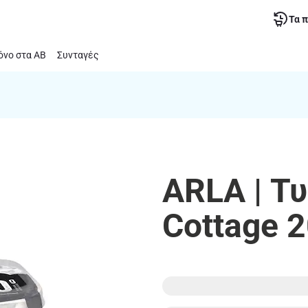
Τα 
νο στα ΑΒ
Συνταγές
ARLA | Τυ
Cottage 