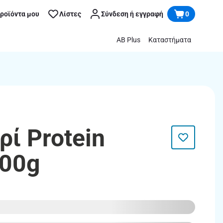
προϊόντα μου
Λίστες
Σύνδεση ή εγγραφή
0
AB Plus
Καταστήματα
ρί Protein
200g