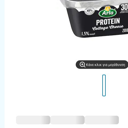
Kάνε κλικ για μεγέθυνση